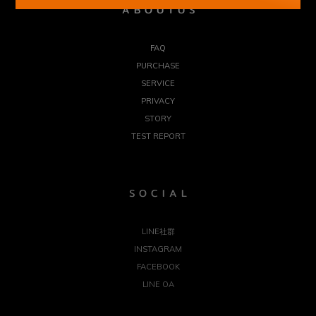
A B O U T U S
FAQ
PURCHASE
SERVICE
PRIVACY
STORY
TEST REPORT
S O C I A L
LINE社群
INSTAGRAM
FACEBOOK
LINE OA