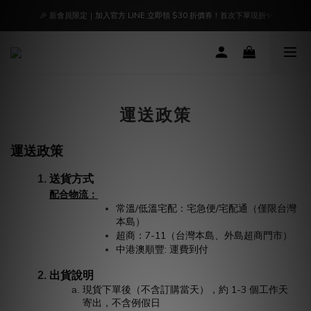
🔥 好評延長7/31止｜凡選購指定「蔥鹽優惠組合」免湊$1500，下單即免運！
🎉 新會員限定｜加入官方 LINE 立即領 $30 折價券！首次下單現折✨
📢【官方聲明】油品來源聲明｜食安把關，我們絕不妥協｜點我立即了解
🔥 好評延長7/31止｜凡選購指定「蔥鹽優惠組合」免湊$1500，下單即免運！
運送政策
運送政策
送貨方式
配合物流：
常溫/低溫宅配：宅急便/宅配通（僅限台灣
本島）
超商：7-11（台灣本島、外島超商門市）
中港澳順豐: 運費到付
出貨說明
現貨下單後（不含訂購當天），約 1-3 個工作天
寄出，不含例假日