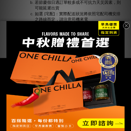
若節慶假日遇訂單較多或不可抗力天災因素，則
可能延遲出貨
如選 [宅配]：實際配送狀況將依照宅配司機安排
之路線而定，請注意司機來電
如選 [超商]：請留意到貨簡訊並於到貨之後7 天
內取貨請勿無故未取；如造成運費損失將由顧客
自行吸收
C O N T A C T
TEL 0800-276-176
MON-FRI 10:00-18:00
高雄市苓雅區四維三路237號
SERVICE@ONECHILLA.COM