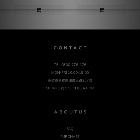
C O N T A C T
TEL 0800-276-176
MON-FRI 10:00-18:00
高雄市苓雅區四維三路237號
SERVICE@ONECHILLA.COM
A B O U T U S
FAQ
PURCHASE