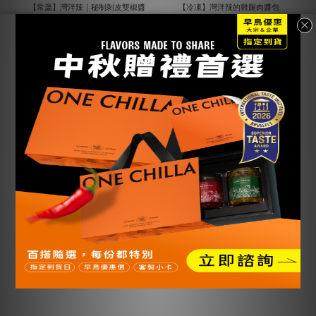
【常溫】灣泮辣｜秘制剝皮雙椒醬
【冷凍】灣泮辣的雞腿肉醬包
250g
NT$240
NT$280
NT$300
【常溫】灣泮辣｜日曬Q彈麵
【常溫】灣泮辣｜日曬波浪麵
NT$27
NT$27
NT$30
NT$30