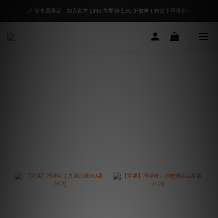
🔥 好評延長7/31止｜凡選購指定「蔥鹽優惠組合」免湊$1500，下單即免運！
🎉 新會員限定｜加入官方 LINE 立即領 $30 折價券！首次下單現折✨
📢【官方聲明】油品來源聲明｜食安把關，我們絕不妥協｜點我立即了解
🔥 好評延長7/31止｜凡選購指定「蔥鹽優惠組合」免湊$1500，下單即免運！