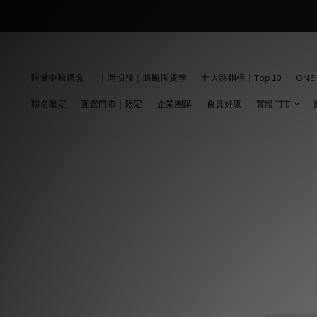
限量中秋禮盒
｜灣沏辣｜防颱囤貨季
十大熱銷榜｜Top10
ONE
聯名限定
直營門市｜限定
企業團購
會員好康
實體門市