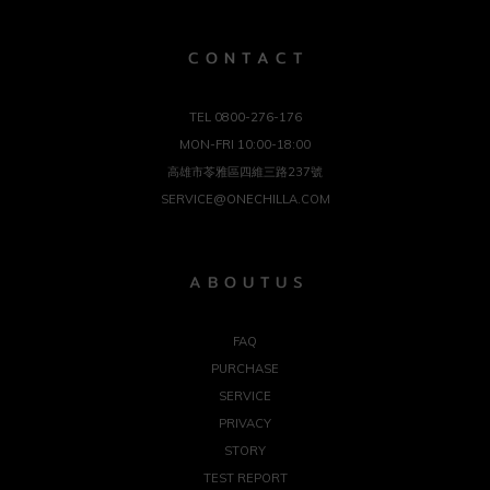
C O N T A C T
TEL 0800-276-176
MON-FRI 10:00-18:00
高雄市苓雅區四維三路237號
SERVICE@ONECHILLA.COM
A B O U T U S
FAQ
PURCHASE
SERVICE
PRIVACY
STORY
TEST REPORT