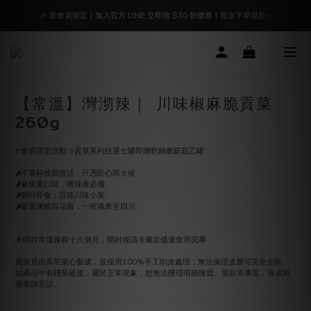
🔥 好評延長7/31止｜凡選購指定「蔥鹽優惠組合」免湊$1500，下單即免運！
📢【官方聲明】油品來源聲明｜食安把關，我們絕不妥協｜點我立即了解
🔥 好評延長7/31止｜凡選購指定「蔥鹽優惠組合」免湊$1500，下單即免運！
【常溫】灣沏辣｜ 川味椒麻脆貢菜
260g
⭐️會員限定活動 ⭐️貢菜系列任選七罐即贈乾鍋脆菇菇乙罐
🌶️不靠科技與狠活，只憑匠心與火候
🌶️麻辣重口味，嗜辣者必備
🌶️開封即食，百搭川味小菜
🌶️嚴選陳醋與花椒，一咬魂牽至四川
未開封常溫保存十八個月，開封後請冷藏並儘速食用完畢
貢菜是由萵筍菜心製成，並採用100%手工削皮處理，無法保證皮層可完全去除。
如產品中有殘留硬皮，屬於正常現象，恕無法辦理瑕疵換貨、退款等事宜，造成困
擾敬請見諒。