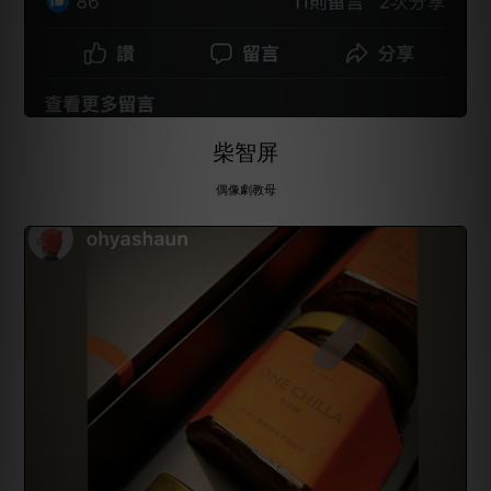
柴智屏
偶像劇教母