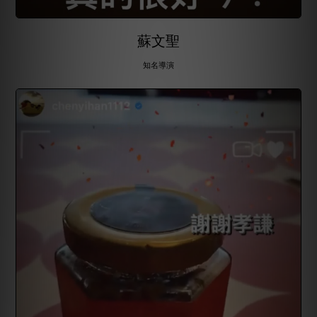
蘇文聖
知名導演