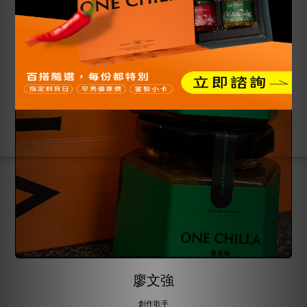
廖文強
創作歌手