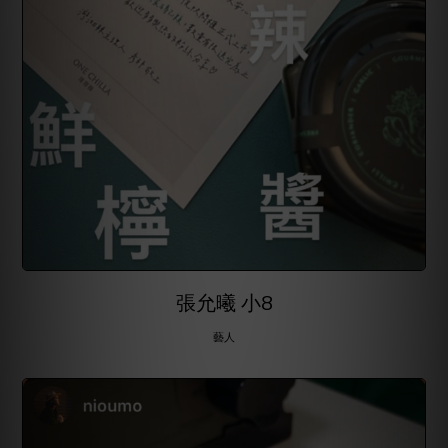
張允曦 小8
藝人