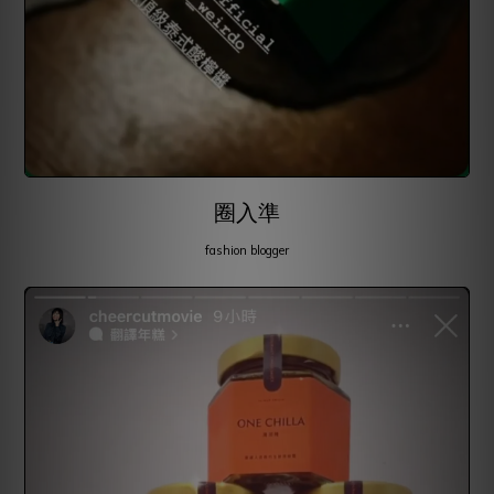
圈入準
fashion blogger