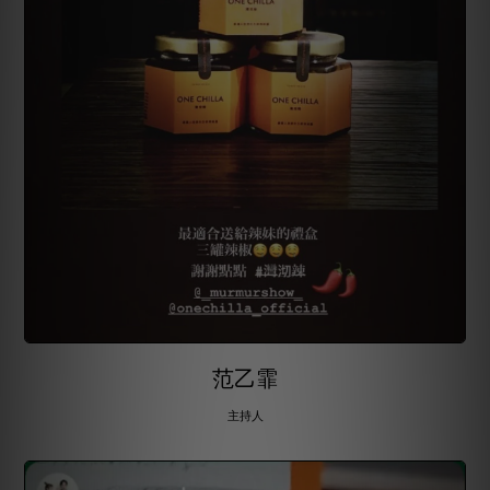
范乙霏
主持人