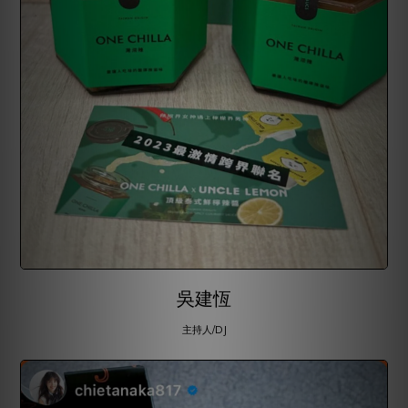
吳建恆
主持人/DJ