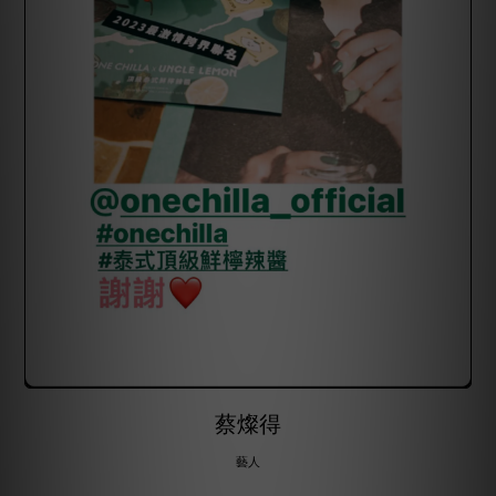
蔡燦得
藝人