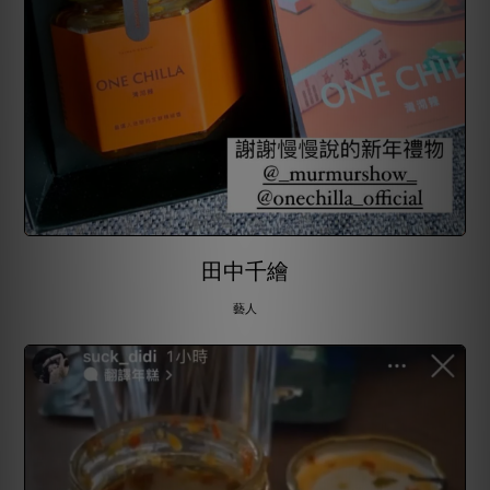
田中千繪
藝人