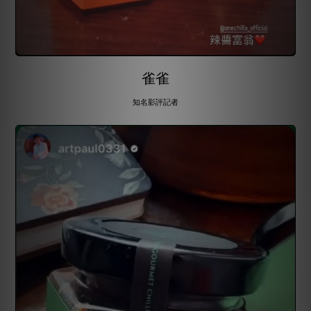
雀雀
知名影評記者