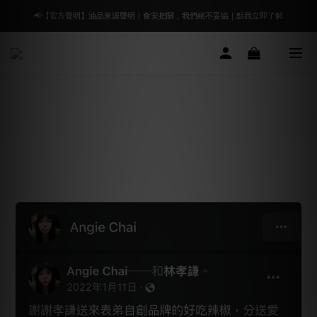
📢【官方聲明】油品來源聲明｜食安把關，我們絕不妥協｜點我立即了解
🔥 好評延長7/31止｜凡選購指定「蔥鹽優惠組合」免湊$1500，下單即免運！
🔥 好評延長7/31止｜凡選購指定「蔥鹽優惠組合」免湊$1500，下單即免運！