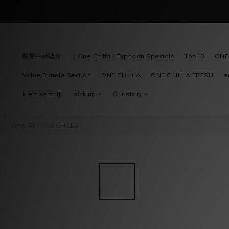
限量中秋禮盒
｜One Chilla｜Typhoon Specials
Top10
ONE
Value Bundle Section
ONE CHILLA
ONE CHILLA FRESH
e
Membership
pick up
Our story
View All
/
ONE CHILLA