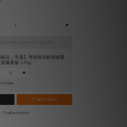
s
nd Save More
(At most 1 item(s))
加購品｜常溫】灣沏辣生鮮辣椒醬
菜爆量版 170g
 NT$199
BUY NOW
Add to Wishlist