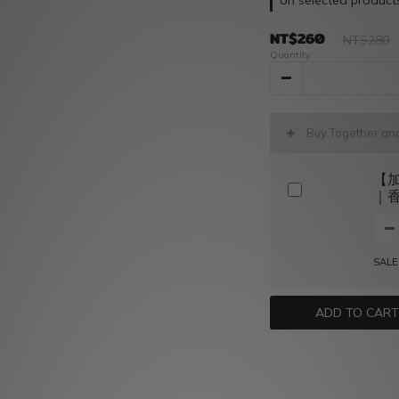
on selected product
NT$260
NT$280
Quantity
Buy Together a
【
｜香
SALE
ADD TO CART