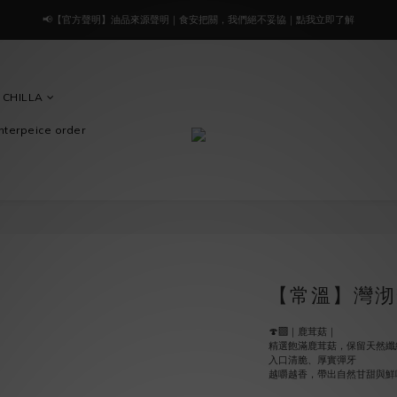
🔥 好評延長7/31止｜凡選購指定「蔥鹽優惠組合」免湊$1500，下單即免運！
🔥 好評延長7/31止｜凡選購指定「蔥鹽優惠組合」免湊$1500，下單即免運！
🎉 新會員限定｜加入官方 LINE 立即領 $30 折價券！首次下單現折✨
 CHILLA
📢【官方聲明】油品來源聲明｜食安把關，我們絕不妥協｜點我立即了解
nterpeice order
🔥 好評延長7/31止｜凡選購指定「蔥鹽優惠組合」免湊$1500，下單即免運！
【常溫】灣沏
🍄‍🟫｜鹿茸菇｜
精選飽滿鹿茸菇，保留天然纖
入口清脆、厚實彈牙
越嚼越香，帶出自然甘甜與鮮