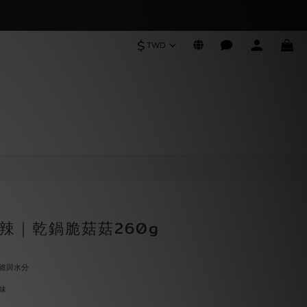
$
TWD
BUY NOW
辣｜乾鍋脆菇菇260g
維與水分
味