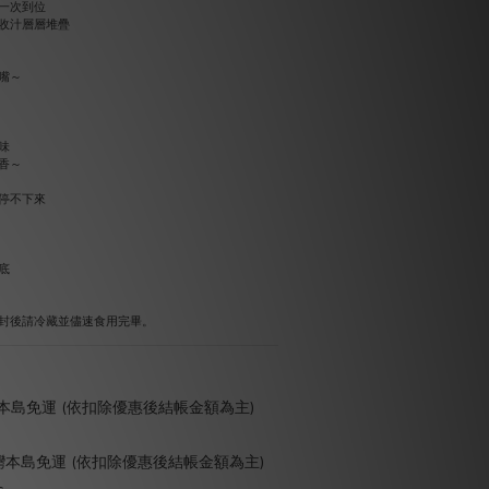
油一次到位
收汁層層堆疊
嘴～
味
香～
口停不下來
底
封後請冷藏並儘速食用完畢。
灣本島免運 (依扣除優惠後結帳金額為主)
灣本島免運 (依扣除優惠後結帳金額為主)