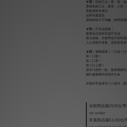
🍄‍🟫｜乾鍋工法｜香・辣・
遵循乾鍋工法，爆香、入味、
香氣濃郁有層次
油香包覆菇菇
濃郁夠味又不死鹹，嚕呷嚕涮
🍄‍🟫｜芥花油慢煉｜
嚴選高品質耐高溫芥花油
慢火細煉，完整釋放辛香料風
入口滑順不厚重，尾韻香香香
🍄‍🟫｜涮嘴循環｜一口接一
第一口脆！
第二口香！
第三口上癮！
原本只想吃一點，最後整罐見
越吃越涮嘴的危險存在🔥
未開封常溫保存十八個月，開
全館商品滿1500台
on order
常溫商品滿$1200台