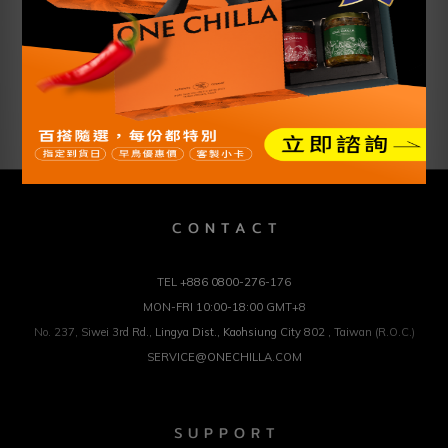
Shipping &
Customer
Description
Payment
Reviews
Description
C O N T A C T
TEL +886 0800-276-176
MON-FRI 10:00-18:00 GMT+8
No. 237, Siwei 3rd Rd., Lingya Dist., Kaohsiung City 802 , Taiwan (R.O.C.)
SERVICE@ONECHILLA.COM
S U P P O R T