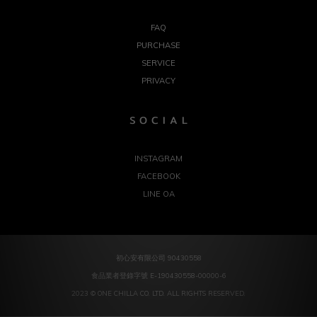
FAQ
PURCHASE
SERVICE
PRIVACY
S O C I A L
INSTAGRAM
FACEBOOK
LINE OA
初心安有限公司 90430558
食品業者登錄字號 E-190430558-00000-6
2023 © ONE CHILLA CO. LTD. ALL RIGHTS RESERVED.