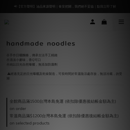
🔥 好評延長7/31止｜凡選購指定「蔥鹽優惠組合」免湊$1500，下單即免運！
📢【官方聲明】油品來源聲明｜食安把關，我們絕不妥協｜點我立即了解
🔥 好評延長7/31止｜凡選購指定「蔥鹽優惠組合」免湊$1500，下單即免運！
handmade noodles
🍜手作日曬麵條，傳承古法手工精緻
🍜清淡小麥味，香Q可口
🍜純以日光自然曝曬，無添加防腐劑
 ⚠️經過充足的日光曝曬及乾燥製造，可長時間於常溫陰涼處存放，無須冷藏，勿受
潮
全館商品滿1500台灣本島免運 (依扣除優惠後結帳金額為主)
on order
常溫商品滿$1200台灣本島免運 (依扣除優惠後結帳金額為主)
on selected products