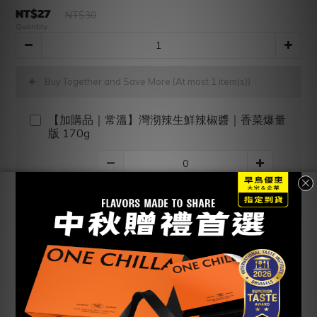
NT$27
NT$30
Quantity
Buy Together and Save More
(At most 1 item(s))
【加購品｜常溫】灣沏辣生鮮辣椒醬｜香菜爆量
版 170g
SALE NT$199
ADD TO CART
BUY NOW
Add to Wishlist